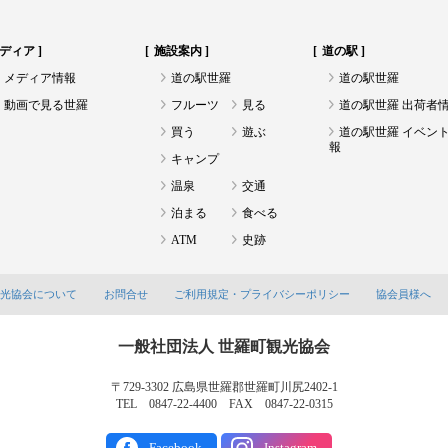
ディア
施設案内
道の駅
メディア情報
道の駅世羅
道の駅世羅
動画で見る世羅
フルーツ
見る
道の駅世羅 出荷者
買う
遊ぶ
道の駅世羅 イベン
報
キャンプ
温泉
交通
泊まる
食べる
ATM
史跡
観光協会について
お問合せ
ご利用規定・プライバシーポリシー
協会員様へ
一般社団法人 世羅町観光協会
〒729-3302 広島県世羅郡世羅町川尻2402-1
TEL 0847-22-4400 FAX 0847-22-0315
Facebook
Instagram