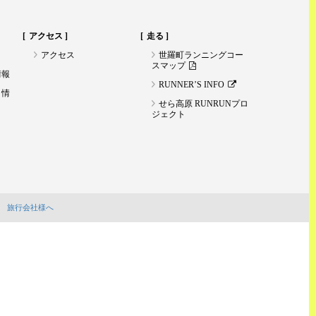
アクセス
走る
アクセス
世羅町ランニングコー
スマップ
情報
RUNNER’S INFO
ト情
せら高原 RUNRUNプロ
ジェクト
旅行会社様へ