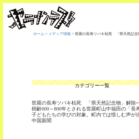
ホーム
>
メディア情報
>
世羅の長寿ツバキ枯死 「県天然記念
カテゴリー一覧
世羅の長寿ツバキ枯死 「県天然記念物」解除
樹齢600～800年とされる世羅町山中福田の
子どもたちの学びの対象。町内では惜しむ声が
中国新聞