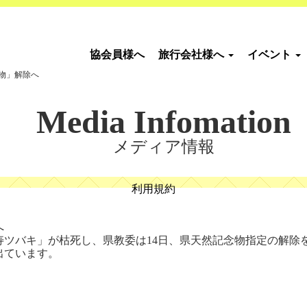
協会員様へ
旅行会社様へ
イベント
物」解除へ
Media Infomation
メディア情報
利用規約
へ
「長寿ツバキ」が枯死し、県教委は14日、県天然記念物指定の解
出ています。