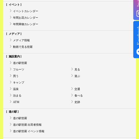
イベント
イベントカレンダー
年間お花カレンダー
年間果物カレンダー
Face
メディア
メディア情報
動画で見る世羅
施設案内
道の駅世羅
フルーツ
見る
買う
遊ぶ
キャンプ
温泉
交通
泊まる
食べる
ATM
史跡
道の駅
道の駅世羅
道の駅世羅 出荷者情報
道の駅世羅 イベント情報