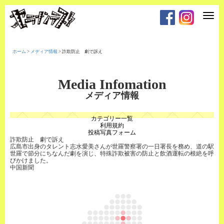
T
o
g
g
l
e
ホーム
>
メディア情報
>
詐欺防止 劇で訴え
n
a
v
i
Media Infomation
g
a
メディア情報
t
i
o
カテゴリー一覧
n
利用規約
投稿写真フォーム
詐欺防止 劇で訴え
広島市出身のタレント志水愛美さんが世羅警察署の一日署長を務め、道の駅
世羅で節分にちなんだ劇を演じ、特殊詐欺被害の防止と飲酒運転の根絶を呼
びかけました。
中国新聞