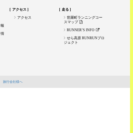
アクセス
走る
アクセス
世羅町ランニングコー
スマップ
情報
RUNNER’S INFO
ト情
せら高原 RUNRUNプロ
ジェクト
旅行会社様へ