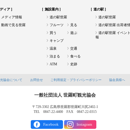
ディア
施設案内
道の駅
メディア情報
道の駅世羅
道の駅世羅
動画で見る世羅
フルーツ
見る
道の駅世羅 出荷者
買う
遊ぶ
道の駅世羅 イベン
報
キャンプ
温泉
交通
泊まる
食べる
ATM
史跡
観光協会について
お問合せ
ご利用規定・プライバシーポリシー
協会員様へ
一般社団法人 世羅町観光協会
〒729-3302 広島県世羅郡世羅町川尻2402-1
TEL 0847-22-4400 FAX 0847-22-0315
Facebook
Instagram