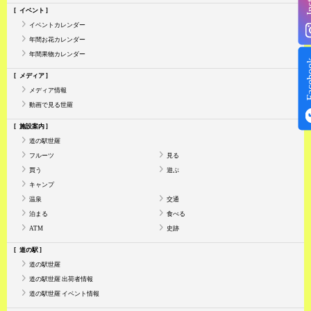
イベント
イベントカレンダー
年間お花カレンダー
年間果物カレンダー
Face
メディア
メディア情報
動画で見る世羅
施設案内
道の駅世羅
フルーツ
見る
買う
遊ぶ
キャンプ
温泉
交通
泊まる
食べる
ATM
史跡
道の駅
道の駅世羅
道の駅世羅 出荷者情報
道の駅世羅 イベント情報