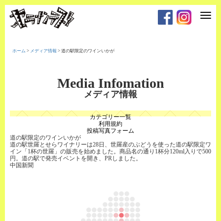
T
o
g
g
l
e
ホーム
>
メディア情報
>
道の駅限定のワインいかが
n
a
v
i
Media Infomation
g
a
メディア情報
t
i
o
カテゴリー一覧
n
利用規約
投稿写真フォーム
道の駅限定のワインいかが
道の駅世羅とせらワイナリーは28日、世羅産のぶどうを使った道の駅限定ワ
イン「1杯の世羅」の販売を始めました。商品名の通り1杯分120ml入りで500
円。道の駅で発売イベントを開き、PRしました。
中国新聞