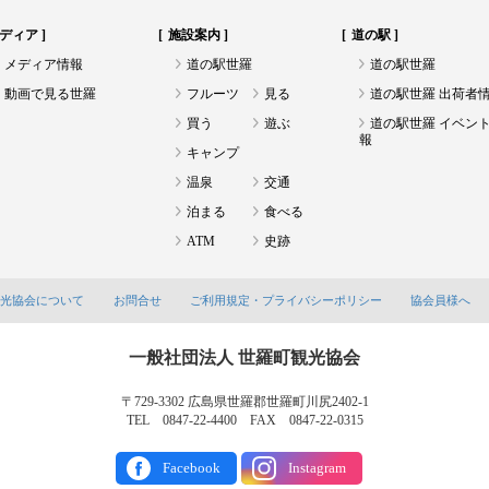
ディア
施設案内
道の駅
メディア情報
道の駅世羅
道の駅世羅
動画で見る世羅
フルーツ
見る
道の駅世羅 出荷者
買う
遊ぶ
道の駅世羅 イベン
報
キャンプ
温泉
交通
泊まる
食べる
ATM
史跡
観光協会について
お問合せ
ご利用規定・プライバシーポリシー
協会員様へ
一般社団法人 世羅町観光協会
〒729-3302 広島県世羅郡世羅町川尻2402-1
TEL 0847-22-4400 FAX 0847-22-0315
Facebook
Instagram