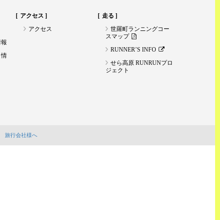
アクセス
走る
アクセス
世羅町ランニングコー
スマップ
情報
RUNNER’S INFO
ト情
せら高原 RUNRUNプロ
ジェクト
旅行会社様へ