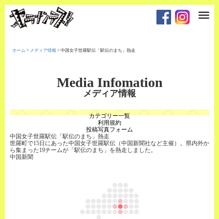
T
o
g
g
l
e
ホーム
>
メディア情報
>
中国女子世羅駅伝「駅伝のまち」熱走
n
a
v
i
Media Infomation
g
a
メディア情報
t
i
o
カテゴリー一覧
n
利用規約
投稿写真フォーム
中国女子世羅駅伝「駅伝のまち」熱走
世羅町で15日にあった中国女子世羅駅伝（中国新聞社など主催）。県内外か
ら集まった19チームが「駅伝のまち」を熱走しました。
中国新聞