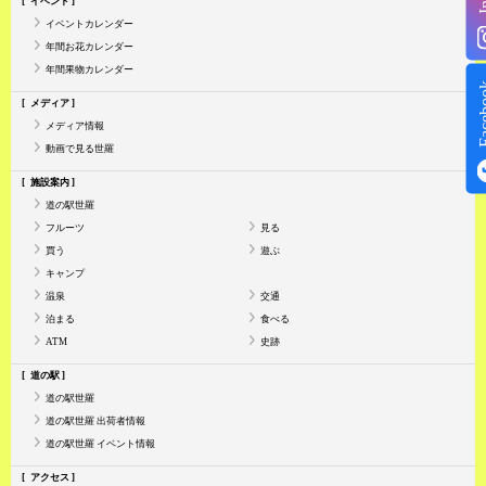
イベント
イベントカレンダー
年間お花カレンダー
年間果物カレンダー
Face
メディア
メディア情報
動画で見る世羅
施設案内
道の駅世羅
フルーツ
見る
買う
遊ぶ
キャンプ
温泉
交通
泊まる
食べる
ATM
史跡
道の駅
道の駅世羅
道の駅世羅 出荷者情報
道の駅世羅 イベント情報
アクセス