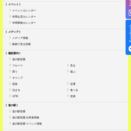
イベント
イベントカレンダー
年間お花カレンダー
年間果物カレンダー
Face
メディア
メディア情報
動画で見る世羅
施設案内
道の駅世羅
フルーツ
見る
買う
遊ぶ
キャンプ
温泉
交通
泊まる
食べる
ATM
史跡
道の駅
道の駅世羅
道の駅世羅 出荷者情報
道の駅世羅 イベント情報