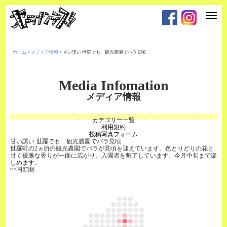
T
o
g
g
l
e
ホーム
>
メディア情報
>
甘い誘い 世羅でも 観光農園でバラ見頃
n
a
v
i
Media Infomation
g
a
メディア情報
t
i
o
カテゴリー一覧
n
利用規約
投稿写真フォーム
甘い誘い 世羅でも 観光農園でバラ見頃
世羅町の2ヵ所の観光農園でバラが見頃を迎えています。色とりどりの花と
甘く優雅な香りが一面に広がり、入園者を魅了しています。今月中旬まで楽
しめます。
中国新聞