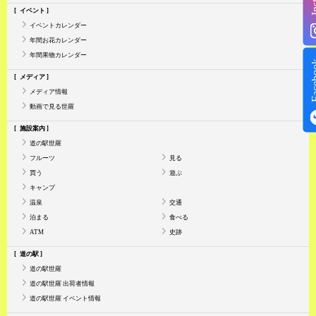
イベント
イベントカレンダー
年間お花カレンダー
年間果物カレンダー
Face
メディア
メディア情報
動画で見る世羅
施設案内
道の駅世羅
フルーツ
見る
買う
遊ぶ
キャンプ
温泉
交通
泊まる
食べる
ATM
史跡
道の駅
道の駅世羅
道の駅世羅 出荷者情報
道の駅世羅 イベント情報