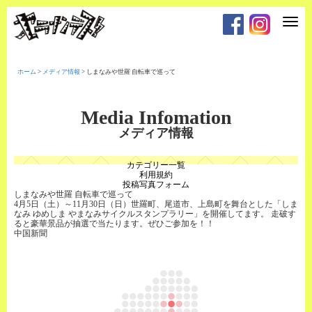
T
o
g
g
l
e
ホーム
>
メディア情報
>
しまなみや世羅 自転車で巡って
n
a
v
i
Media Infomation
g
a
メディア情報
t
i
o
カテゴリー一覧
n
利用規約
投稿写真フォーム
しまなみや世羅 自転車で巡って
4月5日（土）～11月30日（日）世羅町、尾道市、上島町を舞台とした「しま
なみ ゆめしま やまなみサイクルスタンプラリー」を開催してます。 走破す
ると豪華景品が抽選で当たります。ぜひご参加を！！
中国新聞