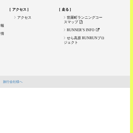
アクセス
走る
アクセス
世羅町ランニングコー
スマップ
情報
RUNNER’S INFO
ト情
せら高原 RUNRUNプロ
ジェクト
旅行会社様へ