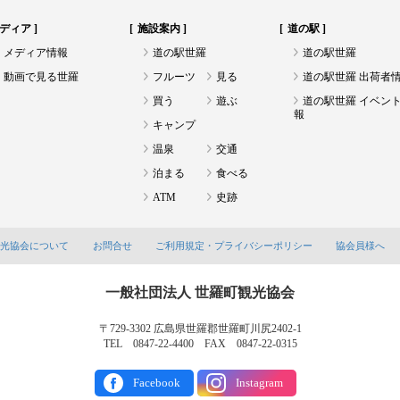
ディア
施設案内
道の駅
メディア情報
道の駅世羅
道の駅世羅
動画で見る世羅
フルーツ
見る
道の駅世羅 出荷者
買う
遊ぶ
道の駅世羅 イベン
報
キャンプ
温泉
交通
泊まる
食べる
ATM
史跡
観光協会について
お問合せ
ご利用規定・プライバシーポリシー
協会員様へ
一般社団法人 世羅町観光協会
〒729-3302 広島県世羅郡世羅町川尻2402-1
TEL 0847-22-4400 FAX 0847-22-0315
Facebook
Instagram