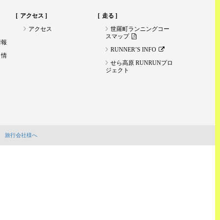
アクセス
走る
アクセス
世羅町ランニングコー
スマップ
情報
RUNNER’S INFO
ト情
せら高原 RUNRUNプロ
ジェクト
旅行会社様へ