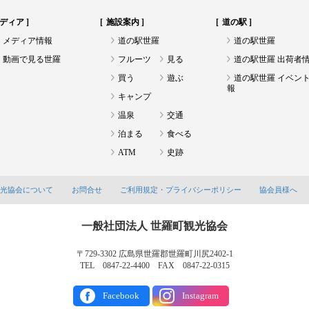
ディア
施設案内
道の駅
メディア情報
道の駅世羅
道の駅世羅
動画で見る世羅
フルーツ
見る
道の駅世羅 出荷者
買う
遊ぶ
道の駅世羅 イベン
報
キャンプ
温泉
交通
泊まる
食べる
ATM
史跡
観光協会について
お問合せ
ご利用規定・プライバシーポリシー
協会員様へ
一般社団法人 世羅町観光協会
〒729-3302 広島県世羅郡世羅町川尻2402-1
TEL 0847-22-4400 FAX 0847-22-0315
Facebook
Instagram