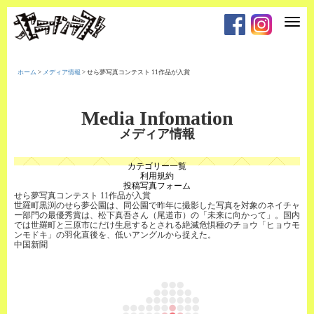
T
o
g
g
l
e
ホーム
>
メディア情報
>
せら夢写真コンテスト 11作品が入賞
n
a
v
i
Media Infomation
g
a
メディア情報
t
i
o
カテゴリー一覧
n
利用規約
投稿写真フォーム
せら夢写真コンテスト 11作品が入賞
世羅町黒渕のせら夢公園は、同公園で昨年に撮影した写真を対象のネイチャ
ー部門の最優秀賞は、松下真吾さん（尾道市）の「未来に向かって」。国内
では世羅町と三原市にだけ生息するとされる絶滅危惧種のチョウ「ヒョウモ
ンモドキ」の羽化直後を、低いアングルから捉えた。
中国新聞