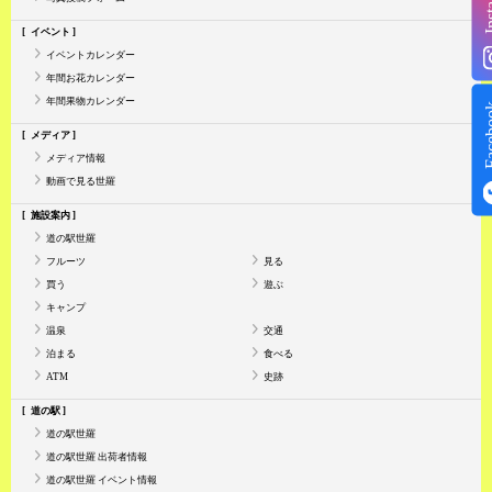
イベント
イベントカレンダー
年間お花カレンダー
年間果物カレンダー
Face
メディア
メディア情報
動画で見る世羅
施設案内
道の駅世羅
フルーツ
見る
買う
遊ぶ
キャンプ
温泉
交通
泊まる
食べる
ATM
史跡
道の駅
道の駅世羅
道の駅世羅 出荷者情報
道の駅世羅 イベント情報