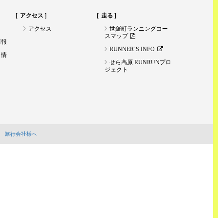
アクセス
走る
アクセス
世羅町ランニングコー
スマップ
情報
RUNNER’S INFO
ト情
せら高原 RUNRUNプロ
ジェクト
旅行会社様へ