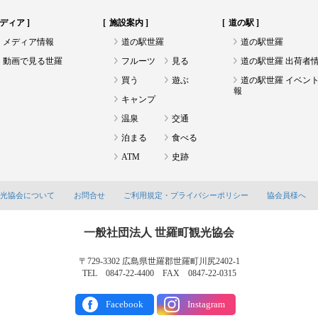
ディア
施設案内
道の駅
メディア情報
道の駅世羅
道の駅世羅
動画で見る世羅
フルーツ
見る
道の駅世羅 出荷者
買う
遊ぶ
道の駅世羅 イベン
報
キャンプ
温泉
交通
泊まる
食べる
ATM
史跡
観光協会について
お問合せ
ご利用規定・プライバシーポリシー
協会員様へ
一般社団法人 世羅町観光協会
〒729-3302 広島県世羅郡世羅町川尻2402-1
TEL 0847-22-4400 FAX 0847-22-0315
Facebook
Instagram