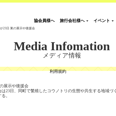
協会員様へ
旅行会社様へ
イベント
が23日 巣の展示や後援会
Media Infomation
メディア情報
利用規約
巣の展示や後援会
会は23日、同町で繁殖したコウノトリの生態や共生する地域づ
する。