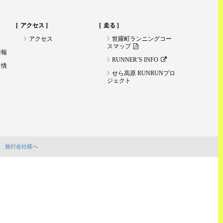
アクセス
走る
アクセス
世羅町ランニングコー
スマップ
情報
RUNNER’S INFO
ト情
せら高原 RUNRUNプロ
ジェクト
旅行会社様へ