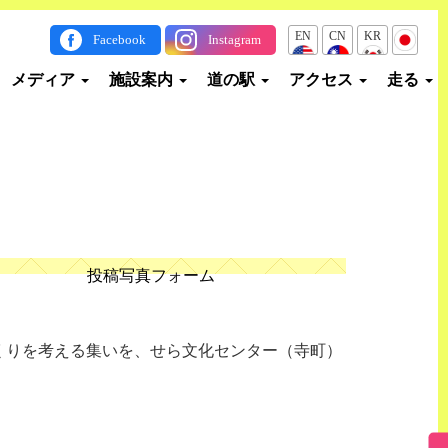
EN
CN
KR
JP
Facebook
Instagram
メディア
施設案内
道の駅
アクセス
走る
投稿写真フォーム
くりを考える集いを、せら文化センター（寺町）