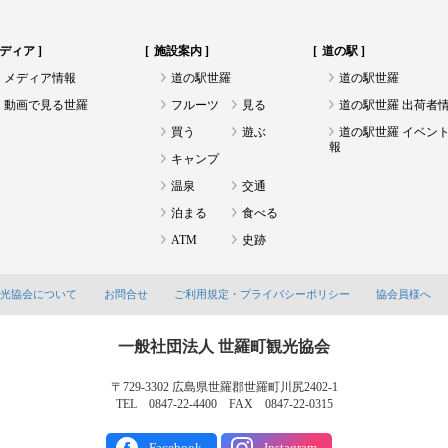
ディア
施設案内
道の駅
メディア情報
道の駅世羅
道の駅世羅
動画で見る世羅
フルーツ
見る
道の駅世羅 出荷者
買う
遊ぶ
道の駅世羅 イベン
報
キャンプ
温泉
交通
泊まる
食べる
ATM
史跡
観光協会について
お問合せ
ご利用規定・プライバシーポリシー
協会員様へ
一般社団法人 世羅町観光協会
〒729-3302 広島県世羅郡世羅町川尻2402-1
TEL 0847-22-4400 FAX 0847-22-0315
Facebook
Instagram