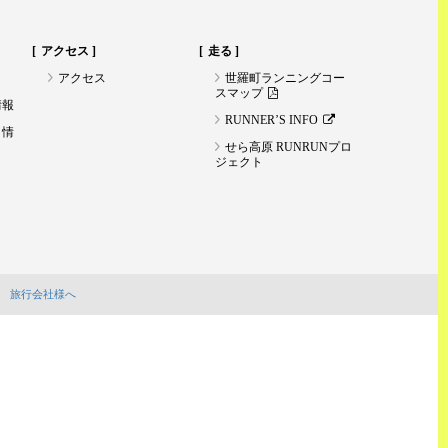
アクセス
走る
アクセス
世羅町ランニングコー
スマップ
情報
RUNNER’S INFO
ト情
せら高原 RUNRUNプロ
ジェクト
旅行会社様へ