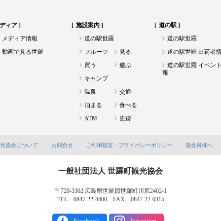
ディア
施設案内
道の駅
メディア情報
道の駅世羅
道の駅世羅
動画で見る世羅
フルーツ
見る
道の駅世羅 出荷者
買う
遊ぶ
道の駅世羅 イベン
報
キャンプ
温泉
交通
泊まる
食べる
ATM
史跡
観光協会について
お問合せ
ご利用規定・プライバシーポリシー
協会員様へ
一般社団法人 世羅町観光協会
〒729-3302 広島県世羅郡世羅町川尻2402-1
TEL 0847-22-4400 FAX 0847-22-0315
Facebook
Instagram