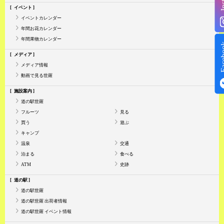
イベント
イベントカレンダー
年間お花カレンダー
年間果物カレンダー
Face
メディア
メディア情報
動画で見る世羅
施設案内
道の駅世羅
フルーツ
見る
買う
遊ぶ
キャンプ
温泉
交通
泊まる
食べる
ATM
史跡
道の駅
道の駅世羅
道の駅世羅 出荷者情報
道の駅世羅 イベント情報