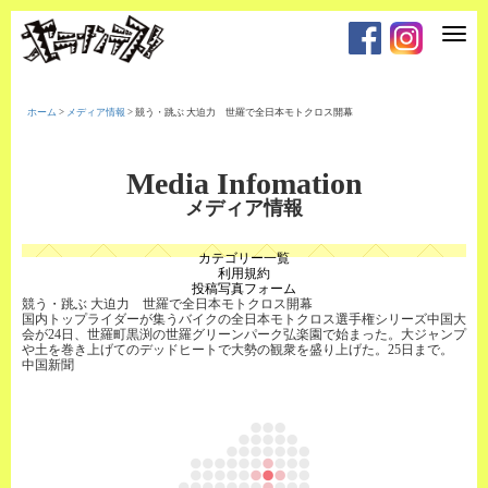
T
o
g
g
l
e
ホーム
>
メディア情報
>
競う・跳ぶ 大迫力 世羅で全日本モトクロス開幕
n
a
v
i
Media Infomation
g
a
メディア情報
t
i
o
カテゴリー一覧
n
利用規約
投稿写真フォーム
競う・跳ぶ 大迫力 世羅で全日本モトクロス開幕
国内トップライダーが集うバイクの全日本モトクロス選手権シリーズ中国大
会が24日、世羅町黒渕の世羅グリーンパーク弘楽園で始まった。大ジャンプ
や土を巻き上げてのデッドヒートで大勢の観衆を盛り上げた。25日まで。
中国新聞