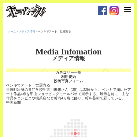
T
o
g
g
l
e
ホーム
>
メディア情報
>
ペンキでアート 世羅彩る
n
a
v
i
Media Infomation
g
a
メディア情報
t
i
o
カテゴリー一覧
n
利用規約
投稿写真フォーム
ペンキでアート 世羅彩る
世羅町出身の専門学校生古川未来さん（20）は22日から、ペンキで描いたア
ート作品4点を甲山ショッピングモールパオで展示する。展示を前に、主な
作品をコンビニや喫茶店など町内4ヵ所に飾り、町を芸術で彩っている。
中国新聞