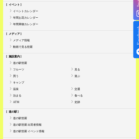
イベント
イベントカレンダー
年間お花カレンダー
年間果物カレンダー
Face
メディア
メディア情報
動画で見る世羅
施設案内
道の駅世羅
フルーツ
見る
買う
遊ぶ
キャンプ
温泉
交通
泊まる
食べる
ATM
史跡
道の駅
道の駅世羅
道の駅世羅 出荷者情報
道の駅世羅 イベント情報