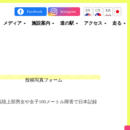
EN
CN
KR
JP
Facebook
Instagram
メディア
施設案内
道の駅
アクセス
走る
投稿写真フォーム
陸上部男女や女子100メートル障害で日本記録