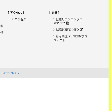
アクセス
走る
アクセス
世羅町ランニングコー
スマップ
情報
RUNNER’S INFO
ト情
せら高原 RUNRUNプロ
ジェクト
旅行会社様へ