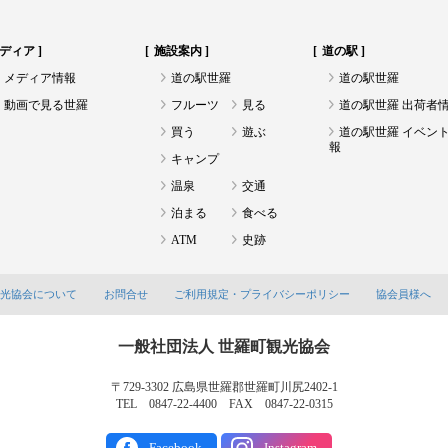
ディア
施設案内
道の駅
メディア情報
道の駅世羅
道の駅世羅
動画で見る世羅
フルーツ
見る
道の駅世羅 出荷者
買う
遊ぶ
道の駅世羅 イベン
報
キャンプ
温泉
交通
泊まる
食べる
ATM
史跡
観光協会について
お問合せ
ご利用規定・プライバシーポリシー
協会員様へ
一般社団法人 世羅町観光協会
〒729-3302 広島県世羅郡世羅町川尻2402-1
TEL 0847-22-4400 FAX 0847-22-0315
Facebook
Instagram