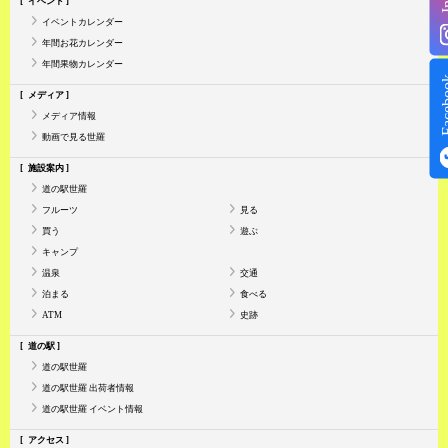
イベント
イベントカレンダー
年間お花カレンダー
年間果物カレンダー
Face
メディア
メディア情報
動画で見る世羅
施設案内
道の駅世羅
フルーツ
見る
買う
遊ぶ
キャンプ
温泉
交通
泊まる
食べる
ATM
史跡
道の駅
道の駅世羅
道の駅世羅 出荷者情報
道の駅世羅 イベント情報
アクセス