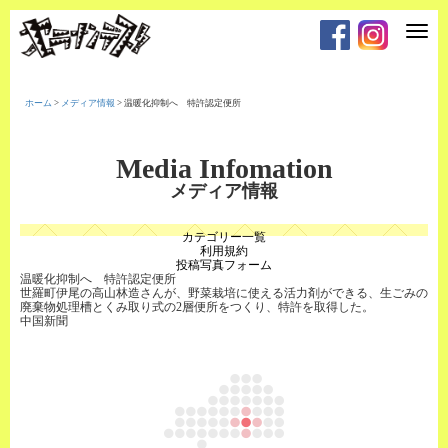
T
o
g
g
l
e
ホーム
>
メディア情報
>
温暖化抑制へ 特許認定便所
n
a
v
i
Media Infomation
g
a
メディア情報
t
i
o
カテゴリー一覧
n
利用規約
投稿写真フォーム
温暖化抑制へ 特許認定便所
世羅町伊尾の高山林造さんが、野菜栽培に使える活力剤ができる、生ごみの
廃棄物処理槽とくみ取り式の2層便所をつくり、特許を取得した。
中国新聞