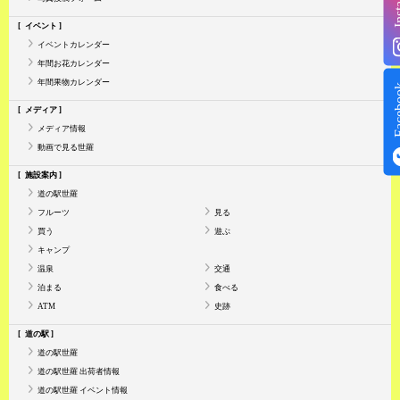
イベント
イベントカレンダー
年間お花カレンダー
年間果物カレンダー
Face
メディア
メディア情報
動画で見る世羅
施設案内
道の駅世羅
フルーツ
見る
買う
遊ぶ
キャンプ
温泉
交通
泊まる
食べる
ATM
史跡
道の駅
道の駅世羅
道の駅世羅 出荷者情報
道の駅世羅 イベント情報