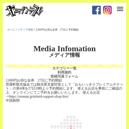
T
o
g
g
l
e
ホーム
>
メディア情報
>
2,000円お得な金券 27日に予約開始
n
a
v
i
Media Infomation
g
a
メディア情報
t
i
o
カテゴリー一覧
n
利用規約
投稿写真フォーム
2,000円お得な金券 27日に予約開始
世羅町観光協会では観光業支援対策として「おもいっきりプレミアムチケッ
ト」の第4弾を27日10時より予約開始します。 使えるお店を事前にご確認の
上、オンラインにてご予約をお願いいたします。 使えるお店
⇒https://seranan.jp/ticket4-support-shop-lists/
中国新聞