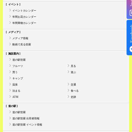
イベント
イベントカレンダー
年間お花カレンダー
年間果物カレンダー
Face
メディア
メディア情報
動画で見る世羅
施設案内
道の駅世羅
フルーツ
見る
買う
遊ぶ
キャンプ
温泉
交通
泊まる
食べる
ATM
史跡
道の駅
道の駅世羅
道の駅世羅 出荷者情報
道の駅世羅 イベント情報