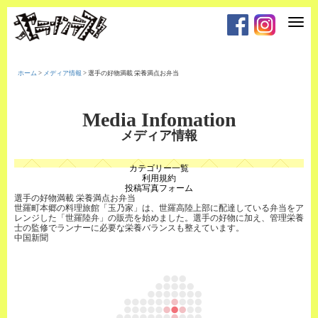
T
o
g
g
l
e
ホーム
>
メディア情報
>
選手の好物満載 栄養満点お弁当
n
a
v
i
Media Infomation
g
a
メディア情報
t
i
o
カテゴリー一覧
n
利用規約
投稿写真フォーム
選手の好物満載 栄養満点お弁当
世羅町本郷の料理旅館「玉乃家」は、世羅高陸上部に配達している弁当をア
レンジした「世羅陸弁」の販売を始めました。選手の好物に加え、管理栄養
士の監修でランナーに必要な栄養バランスも整えています。
中国新聞