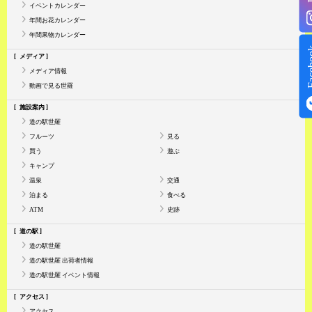
イベントカレンダー
年間お花カレンダー
年間果物カレンダー
Face
メディア
メディア情報
動画で見る世羅
施設案内
道の駅世羅
フルーツ
見る
買う
遊ぶ
キャンプ
温泉
交通
泊まる
食べる
ATM
史跡
道の駅
道の駅世羅
道の駅世羅 出荷者情報
道の駅世羅 イベント情報
アクセス
アクセス