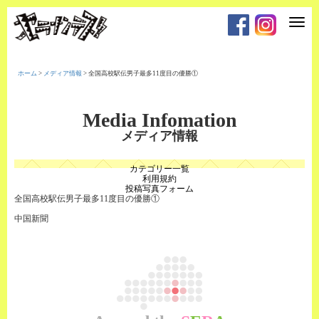
T
o
g
g
l
e
ホーム
>
メディア情報
>
全国高校駅伝男子最多11度目の優勝①
n
a
v
i
Media Infomation
g
a
メディア情報
t
i
o
カテゴリー一覧
n
利用規約
投稿写真フォーム
全国高校駅伝男子最多11度目の優勝①
中国新聞