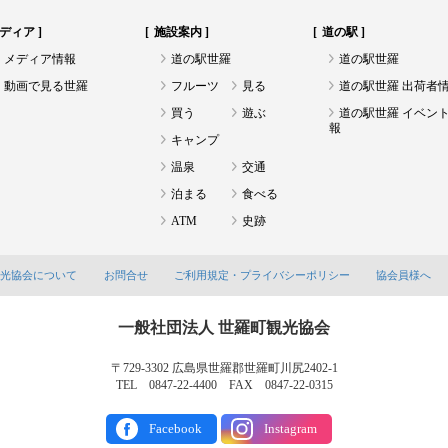
ディア
施設案内
道の駅
メディア情報
道の駅世羅
道の駅世羅
動画で見る世羅
フルーツ
見る
道の駅世羅 出荷者
買う
遊ぶ
道の駅世羅 イベン
報
キャンプ
温泉
交通
泊まる
食べる
ATM
史跡
観光協会について
お問合せ
ご利用規定・プライバシーポリシー
協会員様へ
一般社団法人 世羅町観光協会
〒729-3302 広島県世羅郡世羅町川尻2402-1
TEL 0847-22-4400 FAX 0847-22-0315
Facebook
Instagram