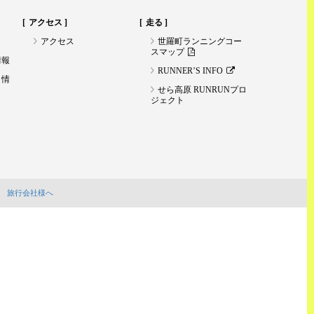
アクセス
走る
アクセス
世羅町ランニングコー
スマップ
情報
RUNNER’S INFO
ト情
せら高原 RUNRUNプロ
ジェクト
旅行会社様へ