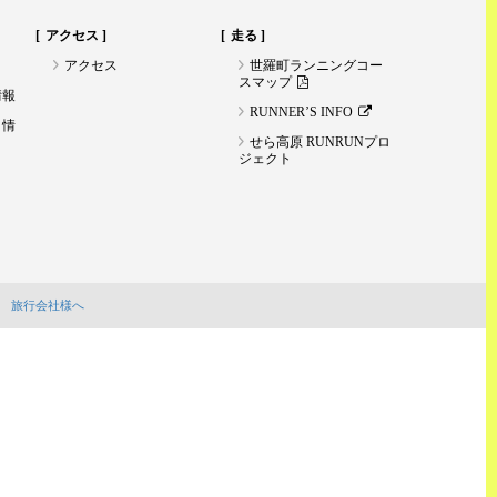
アクセス
走る
アクセス
世羅町ランニングコー
スマップ
情報
RUNNER’S INFO
ト情
せら高原 RUNRUNプロ
ジェクト
旅行会社様へ