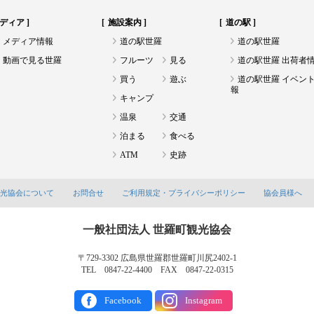
ディア
施設案内
道の駅
メディア情報
道の駅世羅
道の駅世羅
動画で見る世羅
フルーツ
見る
道の駅世羅 出荷者
買う
遊ぶ
道の駅世羅 イベン
報
キャンプ
温泉
交通
泊まる
食べる
ATM
史跡
観光協会について
お問合せ
ご利用規定・プライバシーポリシー
協会員様へ
一般社団法人 世羅町観光協会
〒729-3302 広島県世羅郡世羅町川尻2402-1
TEL 0847-22-4400 FAX 0847-22-0315
Facebook
Instagram