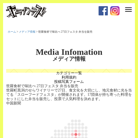
T
o
g
g
l
e
ホーム
>
メディア情報
>
世羅食材で味比べ 27日フェスタ 弁当を販売
n
a
v
i
Media Infomation
g
a
メディア情報
t
i
o
カテゴリー一覧
n
利用規約
投稿写真フォーム
世羅食材で味比べ 27日フェスタ 弁当を販売
世羅町黒渕のせらワイナリーで27日、食文化を大切にし、地元食材に光を当
てる「スローフードフェスタ」が開催されます。17団体が持ち寄った料理を
セットにした弁当を販売し、投票で人気料理を決めます。
中国新聞