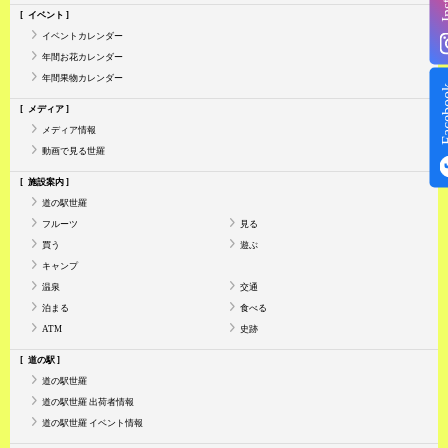
イベント
イベントカレンダー
年間お花カレンダー
年間果物カレンダー
Face
メディア
メディア情報
動画で見る世羅
施設案内
道の駅世羅
フルーツ
見る
買う
遊ぶ
キャンプ
温泉
交通
泊まる
食べる
ATM
史跡
道の駅
道の駅世羅
道の駅世羅 出荷者情報
道の駅世羅 イベント情報