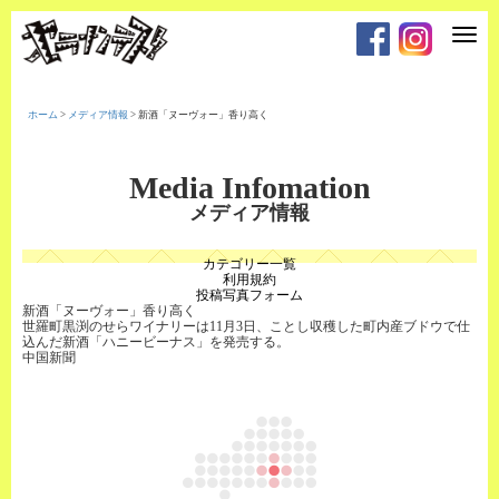
T
o
g
g
l
e
ホーム
>
メディア情報
>
新酒「ヌーヴォー」香り高く
n
a
v
i
Media Infomation
g
a
メディア情報
t
i
o
カテゴリー一覧
n
利用規約
投稿写真フォーム
新酒「ヌーヴォー」香り高く
世羅町黒渕のせらワイナリーは11月3日、ことし収穫した町内産ブドウで仕
込んだ新酒「ハニービーナス」を発売する。
中国新聞