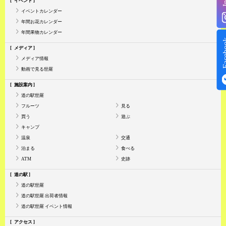
イベント
イベントカレンダー
年間お花カレンダー
年間果物カレンダー
Face
メディア
メディア情報
動画で見る世羅
施設案内
道の駅世羅
フルーツ
見る
買う
遊ぶ
キャンプ
温泉
交通
泊まる
食べる
ATM
史跡
道の駅
道の駅世羅
道の駅世羅 出荷者情報
道の駅世羅 イベント情報
アクセス