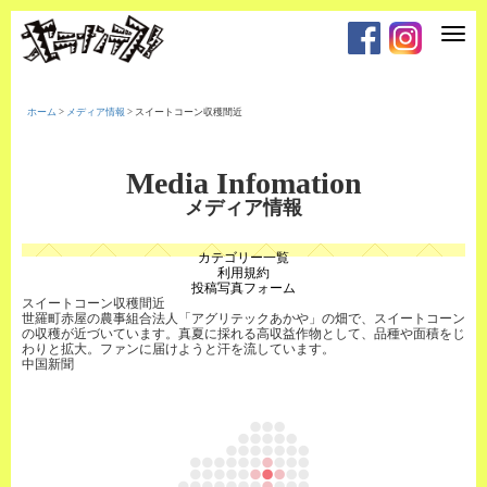
T
o
g
g
l
e
ホーム
>
メディア情報
>
スイートコーン収穫間近
n
a
v
i
Media Infomation
g
a
メディア情報
t
i
o
カテゴリー一覧
n
利用規約
投稿写真フォーム
スイートコーン収穫間近
世羅町赤屋の農事組合法人「アグリテックあかや」の畑で、スイートコーン
の収穫が近づいています。真夏に採れる高収益作物として、品種や面積をじ
わりと拡大。ファンに届けようと汗を流しています。
中国新聞