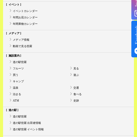
イベント
イベントカレンダー
年間お花カレンダー
年間果物カレンダー
Face
メディア
メディア情報
動画で見る世羅
施設案内
道の駅世羅
フルーツ
見る
買う
遊ぶ
キャンプ
温泉
交通
泊まる
食べる
ATM
史跡
道の駅
道の駅世羅
道の駅世羅 出荷者情報
道の駅世羅 イベント情報