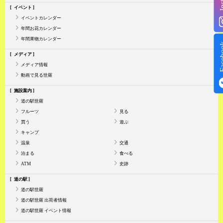
イベント
イベントカレンダー
年間お花カレンダー
年間果物カレンダー
Face
メディア
メディア情報
動画で見る世羅
施設案内
道の駅世羅
フルーツ
見る
買う
遊ぶ
キャンプ
温泉
交通
泊まる
食べる
ATM
史跡
道の駅
道の駅世羅
道の駅世羅 出荷者情報
道の駅世羅 イベント情報