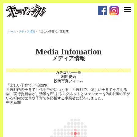
T
o
g
g
l
e
ホーム
>
メディア情報
>
「楽しい子育て」活動PR
n
a
v
i
Media Infomation
g
a
メディア情報
t
i
o
カテゴリー一覧
n
利用規約
投稿写真フォーム
「楽しい子育て」活動PR
世羅町内の子育て世代を中心につくる「世羅町で、楽しい子育てを考える
会」実行委員会が、活動をPRするマグネットとステッカーを2歳未満の子が
いる町内の世帯や子育てを応援する事業者に配布しました。
中国新聞