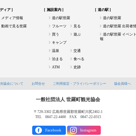
ディア
施設案内
道の駅
メディア情報
道の駅世羅
道の駅世羅
動画で見る世羅
フルーツ
見る
道の駅世羅 出荷者
買う
遊ぶ
道の駅世羅 イベン
報
キャンプ
温泉
交通
泊まる
食べる
ATM
史跡
観光協会について
お問合せ
ご利用規定・プライバシーポリシー
協会員様へ
一般社団法人 世羅町観光協会
〒729-3302 広島県世羅郡世羅町川尻2402-1
TEL 0847-22-4400 FAX 0847-22-0315
Facebook
Instagram