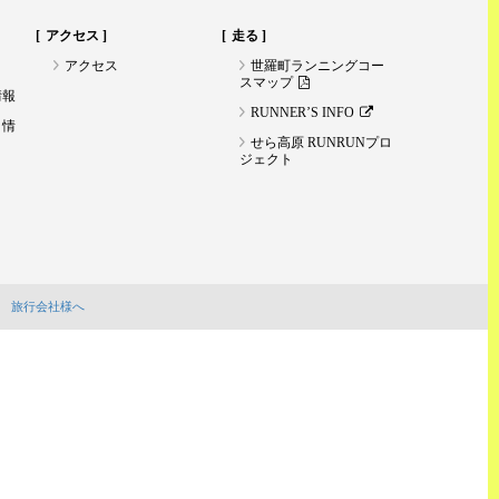
アクセス
走る
アクセス
世羅町ランニングコー
スマップ
情報
RUNNER’S INFO
ト情
せら高原 RUNRUNプロ
ジェクト
旅行会社様へ