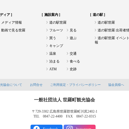
ディア
施設案内
道の駅
メディア情報
道の駅世羅
道の駅世羅
動画で見る世羅
フルーツ
見る
道の駅世羅 出荷者
買う
遊ぶ
道の駅世羅 イベン
報
キャンプ
温泉
交通
泊まる
食べる
ATM
史跡
観光協会について
お問合せ
ご利用規定・プライバシーポリシー
協会員様へ
一般社団法人 世羅町観光協会
〒729-3302 広島県世羅郡世羅町川尻2402-1
TEL 0847-22-4400 FAX 0847-22-0315
Facebook
Instagram