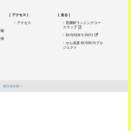
アクセス
走る
アクセス
世羅町ランニングコー
スマップ
情報
RUNNER’S INFO
ト情
せら高原 RUNRUNプロ
ジェクト
旅行会社様へ