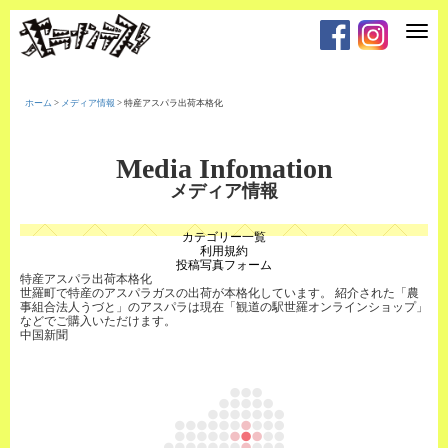
T
o
g
g
l
e
ホーム
>
メディア情報
>
特産アスパラ出荷本格化
n
a
v
i
Media Infomation
g
a
メディア情報
t
i
o
カテゴリー一覧
n
利用規約
投稿写真フォーム
特産アスパラ出荷本格化
世羅町で特産のアスパラガスの出荷が本格化しています。 紹介された「農
事組合法人うづと」のアスパラは現在「観道の駅世羅オンラインショップ」
などでご購入いただけます。
中国新聞