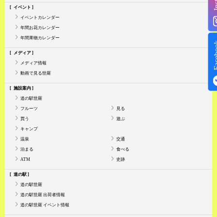
イベント
イベントカレンダー
年間お花カレンダー
年間果物カレンダー
Face
メディア
メディア情報
動画で見る世羅
施設案内
道の駅世羅
フルーツ
見る
買う
遊ぶ
キャンプ
温泉
交通
泊まる
食べる
ATM
史跡
道の駅
道の駅世羅
道の駅世羅 出荷者情報
道の駅世羅 イベント情報