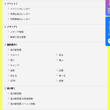
イベント
イベントカレンダー
年間お花カレンダー
年間果物カレンダー
Face
メディア
メディア情報
動画で見る世羅
施設案内
道の駅世羅
フルーツ
見る
買う
遊ぶ
キャンプ
温泉
交通
泊まる
食べる
ATM
史跡
道の駅
道の駅世羅
道の駅世羅 出荷者情報
道の駅世羅 イベント情報