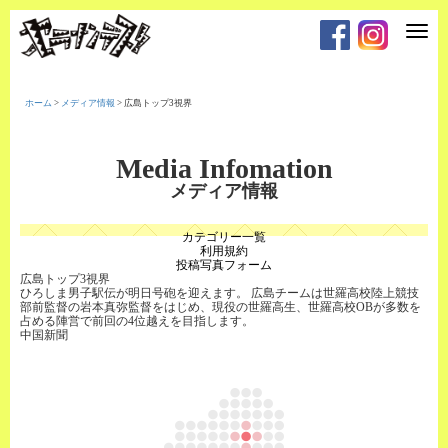
T
o
g
g
l
e
ホーム
>
メディア情報
>
広島トップ3視界
n
a
v
i
Media Infomation
g
a
メディア情報
t
i
o
カテゴリー一覧
n
利用規約
投稿写真フォーム
広島トップ3視界
ひろしま男子駅伝が明日号砲を迎えます。 広島チームは世羅高校陸上競技
部前監督の岩本真弥監督をはじめ、現役の世羅高生、世羅高校OBが多数を
占める陣営で前回の4位越えを目指します。
中国新聞