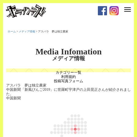
T
o
g
g
l
e
ホーム
>
メディア情報
>
アスパラ 夢は独立農家
n
a
v
i
Media Infomation
g
a
メディア情報
t
i
o
カテゴリー一覧
n
利用規約
投稿写真フォーム
アスパラ 夢は独立農家
中国新聞「新風びんご2019」に世羅町宇津戸の上田晃正さんが紹介されまし
た。
中国新聞