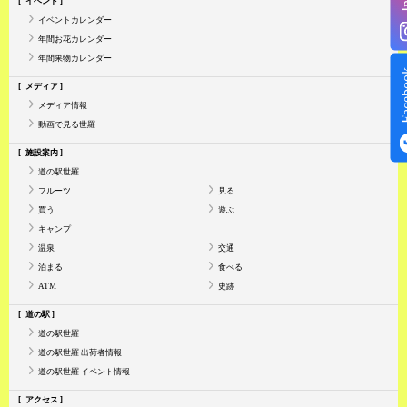
イベント
イベントカレンダー
年間お花カレンダー
年間果物カレンダー
Face
メディア
メディア情報
動画で見る世羅
施設案内
道の駅世羅
フルーツ
見る
買う
遊ぶ
キャンプ
温泉
交通
泊まる
食べる
ATM
史跡
道の駅
道の駅世羅
道の駅世羅 出荷者情報
道の駅世羅 イベント情報
アクセス