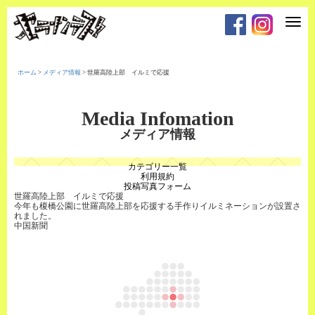
T
o
g
g
l
e
ホーム
>
メディア情報
>
世羅高陸上部 イルミで応援
n
a
v
i
Media Infomation
g
a
メディア情報
t
i
o
カテゴリー一覧
n
利用規約
投稿写真フォーム
世羅高陸上部 イルミで応援
今年も榎橋公園に世羅高陸上部を応援する手作りイルミネーションが設置さ
れました。
中国新聞