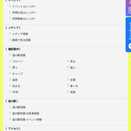
イベント
イベントカレンダー
年間お花カレンダー
年間果物カレンダー
Face
メディア
メディア情報
動画で見る世羅
施設案内
道の駅世羅
フルーツ
見る
買う
遊ぶ
キャンプ
温泉
交通
泊まる
食べる
ATM
史跡
道の駅
道の駅世羅
道の駅世羅 出荷者情報
道の駅世羅 イベント情報
アクセス