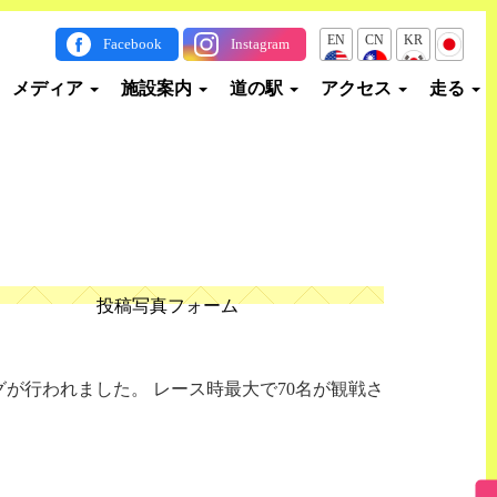
EN
CN
KR
JP
Facebook
Instagram
メディア
施設案内
道の駅
アクセス
走る
投稿写真フォーム
が行われました。 レース時最大で70名が観戦さ