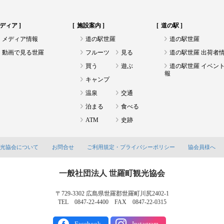
ディア
施設案内
道の駅
メディア情報
道の駅世羅
道の駅世羅
動画で見る世羅
フルーツ
見る
道の駅世羅 出荷者
買う
遊ぶ
道の駅世羅 イベン
報
キャンプ
温泉
交通
泊まる
食べる
ATM
史跡
観光協会について
お問合せ
ご利用規定・プライバシーポリシー
協会員様へ
一般社団法人 世羅町観光協会
〒729-3302 広島県世羅郡世羅町川尻2402-1
TEL 0847-22-4400 FAX 0847-22-0315
Facebook
Instagram