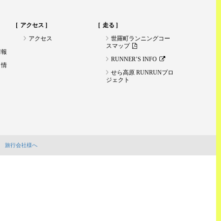
アクセス
走る
アクセス
世羅町ランニングコー
スマップ
情報
RUNNER’S INFO
ト情
せら高原 RUNRUNプロ
ジェクト
旅行会社様へ