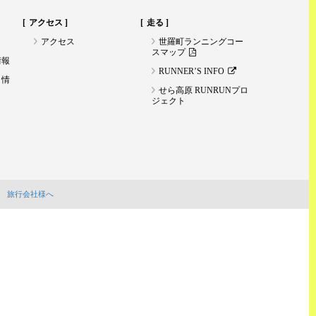
アクセス
走る
アクセス
世羅町ランニングコー
スマップ
情報
RUNNER’S INFO
ト情
せら高原 RUNRUNプロ
ジェクト
旅行会社様へ