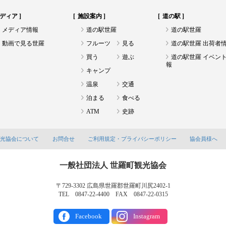
ディア
施設案内
道の駅
メディア情報
道の駅世羅
道の駅世羅
動画で見る世羅
フルーツ
見る
道の駅世羅 出荷者
買う
遊ぶ
道の駅世羅 イベン
報
キャンプ
温泉
交通
泊まる
食べる
ATM
史跡
観光協会について
お問合せ
ご利用規定・プライバシーポリシー
協会員様へ
一般社団法人 世羅町観光協会
〒729-3302 広島県世羅郡世羅町川尻2402-1
TEL 0847-22-4400 FAX 0847-22-0315
Facebook
Instagram