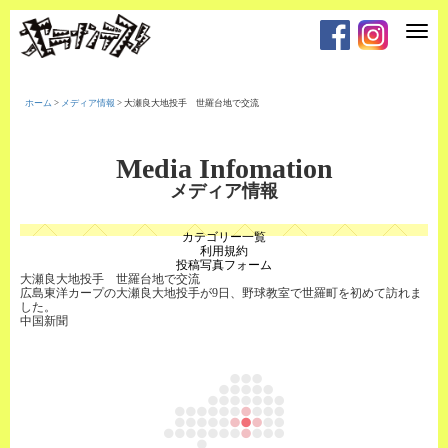
T
o
g
g
l
e
ホーム
>
メディア情報
>
大瀬良大地投手 世羅台地で交流
n
a
v
i
Media Infomation
g
a
メディア情報
t
i
o
カテゴリー一覧
n
利用規約
投稿写真フォーム
大瀬良大地投手 世羅台地で交流
広島東洋カープの大瀬良大地投手が9日、野球教室で世羅町を初めて訪れま
した。
中国新聞