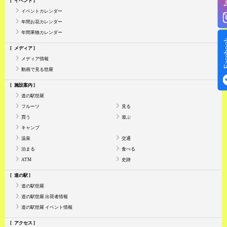
イベント
イベントカレンダー
年間お花カレンダー
年間果物カレンダー
Face
メディア
メディア情報
動画で見る世羅
施設案内
道の駅世羅
フルーツ
見る
買う
遊ぶ
キャンプ
温泉
交通
泊まる
食べる
ATM
史跡
道の駅
道の駅世羅
道の駅世羅 出荷者情報
道の駅世羅 イベント情報
アクセス