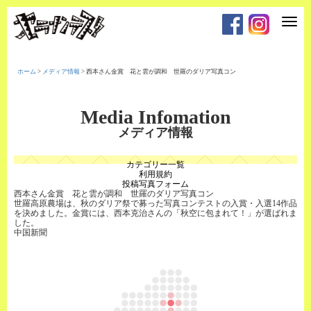
T
o
g
g
l
e
ホーム
>
メディア情報
>
西本さん金賞 花と雲が調和 世羅のダリア写真コン
n
a
v
i
Media Infomation
g
a
メディア情報
t
i
o
カテゴリー一覧
n
利用規約
投稿写真フォーム
西本さん金賞 花と雲が調和 世羅のダリア写真コン
世羅高原農場は、秋のダリア祭で募った写真コンテストの入賞・入選14作品
を決めました。金賞には、西本克治さんの「秋空に包まれて！」が選ばれま
した。
中国新聞