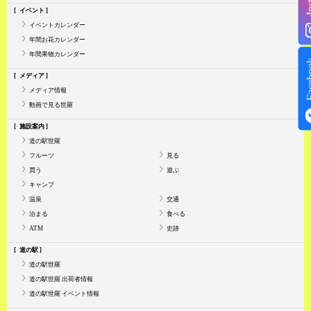
イベント
イベントカレンダー
年間お花カレンダー
年間果物カレンダー
Face
メディア
メディア情報
動画で見る世羅
施設案内
道の駅世羅
フルーツ
見る
買う
遊ぶ
キャンプ
温泉
交通
泊まる
食べる
ATM
史跡
道の駅
道の駅世羅
道の駅世羅 出荷者情報
道の駅世羅 イベント情報