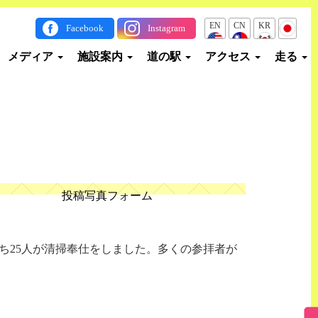
EN
CN
KR
JP
Facebook
Instagram
メディア
施設案内
道の駅
アクセス
走る
投稿写真フォーム
ち25人が清掃奉仕をしました。多くの参拝者が