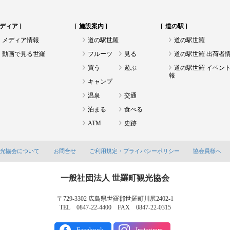
ディア
施設案内
道の駅
メディア情報
道の駅世羅
道の駅世羅
動画で見る世羅
フルーツ
見る
道の駅世羅 出荷者
買う
遊ぶ
道の駅世羅 イベン
報
キャンプ
温泉
交通
泊まる
食べる
ATM
史跡
観光協会について
お問合せ
ご利用規定・プライバシーポリシー
協会員様へ
一般社団法人 世羅町観光協会
〒729-3302 広島県世羅郡世羅町川尻2402-1
TEL 0847-22-4400 FAX 0847-22-0315
Facebook
Instagram