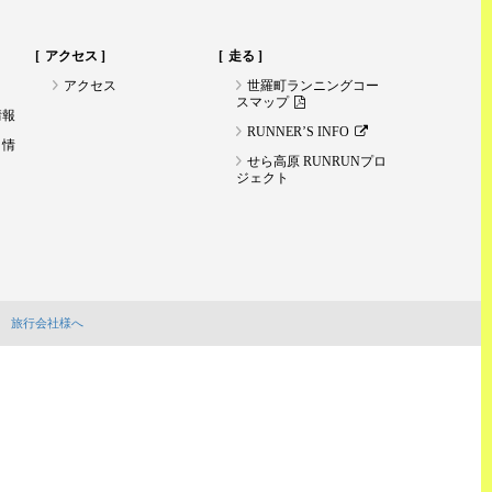
アクセス
走る
アクセス
世羅町ランニングコー
スマップ
情報
RUNNER’S INFO
ト情
せら高原 RUNRUNプロ
ジェクト
旅行会社様へ