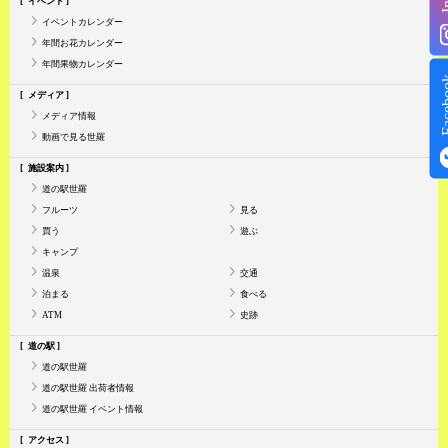
イベント
イベントカレンダー
年間お花カレンダー
年間果物カレンダー
Face
メディア
メディア情報
動画で見る世羅
施設案内
道の駅世羅
フルーツ
見る
買う
遊ぶ
キャンプ
温泉
交通
泊まる
食べる
ATM
史跡
道の駅
道の駅世羅
道の駅世羅 出荷者情報
道の駅世羅 イベント情報
アクセス