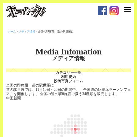
T
o
g
g
l
e
ホーム
>
メディア情報
>
全国の即席麺 道の駅世羅に
n
a
v
i
Media Infomation
g
a
メディア情報
t
i
o
カテゴリー一覧
n
利用規約
投稿写真フォーム
全国の即席麺 道の駅世羅に
道の駅世羅では、11月19日～25日の期間中、「全国道の駅即席ラーメンフェ
ア」を開催します。 全国の道の駅8施設で扱う34種類を販売します。
中国新聞