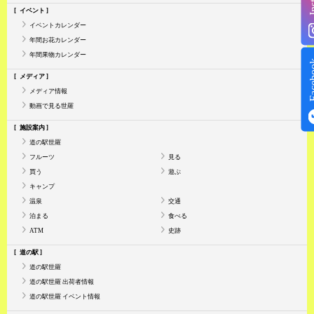
イベント
イベントカレンダー
年間お花カレンダー
年間果物カレンダー
Face
メディア
メディア情報
動画で見る世羅
施設案内
道の駅世羅
フルーツ
見る
買う
遊ぶ
キャンプ
温泉
交通
泊まる
食べる
ATM
史跡
道の駅
道の駅世羅
道の駅世羅 出荷者情報
道の駅世羅 イベント情報