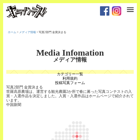
T
o
g
g
l
e
ホーム
>
メディア情報
>
写真2部門 金賞決まる
n
a
v
i
Media Infomation
g
a
メディア情報
t
i
o
カテゴリー一覧
n
利用規約
投稿写真フォーム
写真2部門 金賞決まる
世羅高原農場は、運営する観光農園2か所で春に募った写真コンテストの入
賞・入選作品を決定しました。入賞・入選作品はホームページで紹介されて
います。
中国新聞