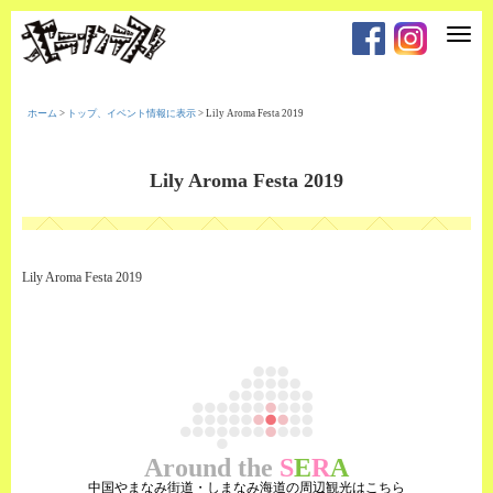
T
o
g
g
l
e
ホーム
>
トップ、イベント情報に表示
>
Lily Aroma Festa 2019
n
a
v
i
Lily Aroma Festa 2019
g
a
t
i
o
n
Lily Aroma Festa 2019
Around the
S
E
R
A
中国やまなみ街道・しまなみ海道の周辺観光はこちら