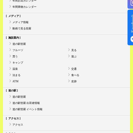
年間お花カレンダー
年間果物カレンダー
Face
メディア
メディア情報
動画で見る世羅
施設案内
道の駅世羅
フルーツ
見る
買う
遊ぶ
キャンプ
温泉
交通
泊まる
食べる
ATM
史跡
道の駅
道の駅世羅
道の駅世羅 出荷者情報
道の駅世羅 イベント情報
アクセス
アクセス