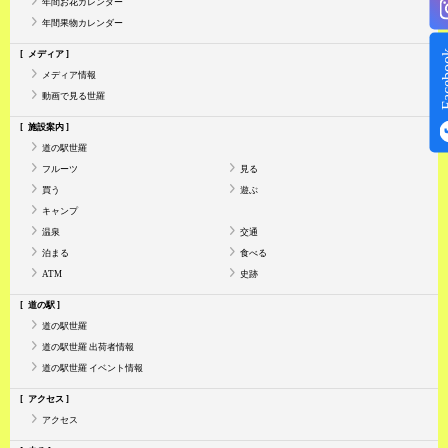
年間お花カレンダー
年間果物カレンダー
Face
メディア
メディア情報
動画で見る世羅
施設案内
道の駅世羅
フルーツ
見る
買う
遊ぶ
キャンプ
温泉
交通
泊まる
食べる
ATM
史跡
道の駅
道の駅世羅
道の駅世羅 出荷者情報
道の駅世羅 イベント情報
アクセス
アクセス