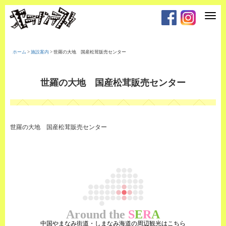
T
o
g
g
l
e
ホーム
>
施設案内
>
世羅の大地 国産松茸販売センター
n
a
v
i
世羅の大地 国産松茸販売センター
g
a
t
i
o
n
世羅の大地 国産松茸販売センター
Around the
S
E
R
A
中国やまなみ街道・しまなみ海道の周辺観光はこちら