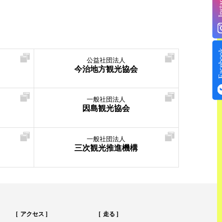
Insta
Face
公益社団法人
今治地方観光協会
一般社団法人
因島観光協会
一般社団法人
三次観光推進機構
アクセス
走る