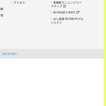
アクセス
世羅町ランニングコー
スマップ
情報
RUNNER’S INFO
ト情
せら高原 RUNRUNプロ
ジェクト
旅行会社様へ