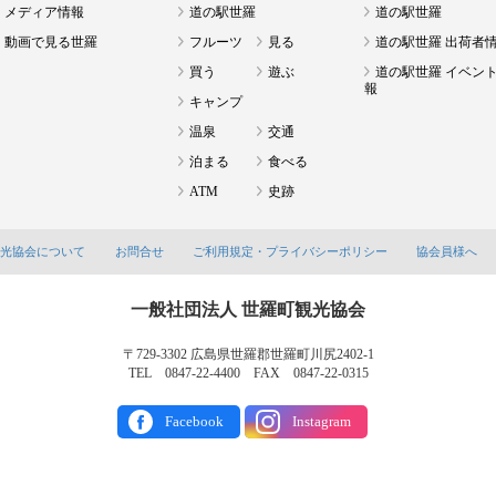
メディア情報
道の駅世羅
道の駅世羅
動画で見る世羅
フルーツ
見る
道の駅世羅 出荷者
買う
遊ぶ
道の駅世羅 イベン
報
キャンプ
温泉
交通
泊まる
食べる
ATM
史跡
観光協会について
お問合せ
ご利用規定・プライバシーポリシー
協会員様へ
一般社団法人 世羅町観光協会
〒729-3302 広島県世羅郡世羅町川尻2402-1
TEL 0847-22-4400 FAX 0847-22-0315
Facebook
Instagram