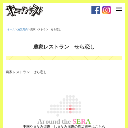
T
o
g
g
l
e
ホーム
>
施設案内
>
農家レストラン せら恋し
n
a
v
i
農家レストラン せら恋し
g
a
t
i
o
n
農家レストラン せら恋し
Around the
S
E
R
A
中国やまなみ街道・しまなみ海道の周辺観光はこちら