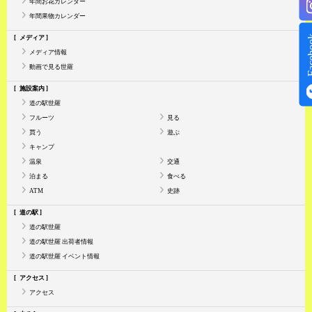
年間お花カレンダー
年間果物カレンダー
Face
メディア
メディア情報
動画で見る世羅
施設案内
道の駅世羅
フルーツ
見る
買う
遊ぶ
キャンプ
温泉
交通
泊まる
食べる
ATM
史跡
道の駅
道の駅世羅
道の駅世羅 出荷者情報
道の駅世羅 イベント情報
アクセス
アクセス