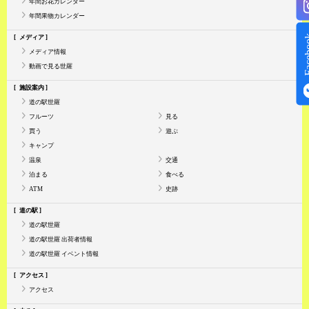
年間お花カレンダー
年間果物カレンダー
Face
メディア
メディア情報
動画で見る世羅
施設案内
道の駅世羅
フルーツ
見る
買う
遊ぶ
キャンプ
温泉
交通
泊まる
食べる
ATM
史跡
道の駅
道の駅世羅
道の駅世羅 出荷者情報
道の駅世羅 イベント情報
アクセス
アクセス