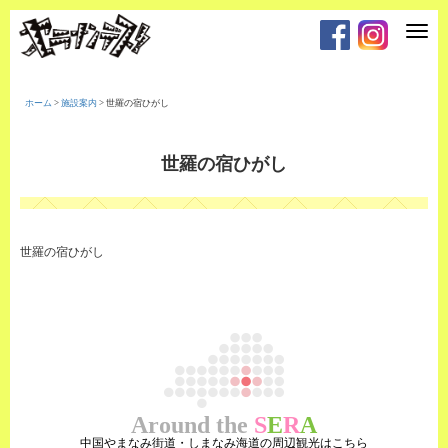
T
o
g
g
l
e
ホーム
>
施設案内
>
世羅の宿ひがし
n
a
v
i
世羅の宿ひがし
g
a
t
i
o
n
世羅の宿ひがし
Around the
S
E
R
A
中国やまなみ街道・しまなみ海道の周辺観光はこちら