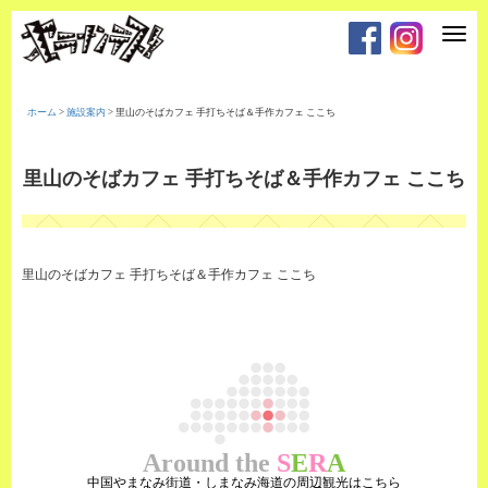
T
o
g
g
l
e
ホーム
>
施設案内
>
里山のそばカフェ 手打ちそば＆手作カフェ ここち
n
a
v
i
里山のそばカフェ 手打ちそば＆手作カフェ ここち
g
a
t
i
o
n
里山のそばカフェ 手打ちそば＆手作カフェ ここち
Around the
S
E
R
A
中国やまなみ街道・しまなみ海道の周辺観光はこちら