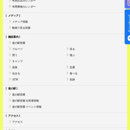
年間お花カレンダー
年間果物カレンダー
Face
メディア
メディア情報
動画で見る世羅
施設案内
道の駅世羅
フルーツ
見る
買う
遊ぶ
キャンプ
温泉
交通
泊まる
食べる
ATM
史跡
道の駅
道の駅世羅
道の駅世羅 出荷者情報
道の駅世羅 イベント情報
アクセス
アクセス