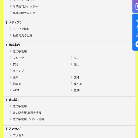
年間お花カレンダー
年間果物カレンダー
Face
メディア
メディア情報
動画で見る世羅
施設案内
道の駅世羅
フルーツ
見る
買う
遊ぶ
キャンプ
温泉
交通
泊まる
食べる
ATM
史跡
道の駅
道の駅世羅
道の駅世羅 出荷者情報
道の駅世羅 イベント情報
アクセス
アクセス