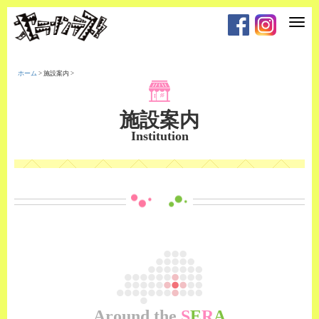
T
o
g
g
l
e
ホーム
>
施設案内
>
n
a
v
i
施設案内
g
a
Institution
t
i
o
n
Around the
S
E
R
A