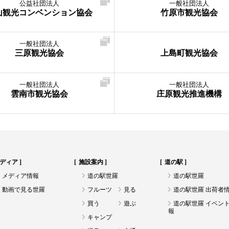
公益社団法人
一般社団法人
山観光コンベンション協会
竹原市観光協会
一般社団法人
三原観光協会
上島町観光協会
一般社団法人
一般社団法人
雲南市観光協会
庄原観光推進機構
ディア
施設案内
道の駅
メディア情報
道の駅世羅
道の駅世羅
動画で見る世羅
フルーツ
見る
道の駅世羅 出荷者
買う
遊ぶ
道の駅世羅 イベン
報
キャンプ