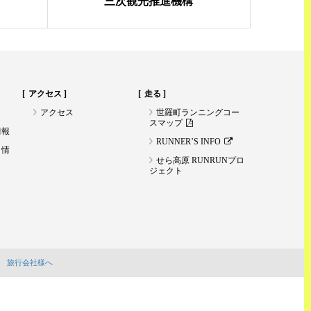
三次観光推進機構
アクセス
走る
アクセス
世羅町ランニングコー
スマップ
情報
RUNNER’S INFO
ト情
せら高原 RUNRUNプロ
ジェクト
旅行会社様へ