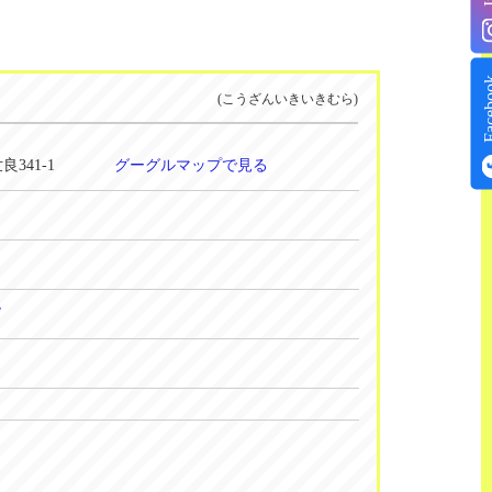
Face
(こうざんいきいきむら)
世良341-1
グーグルマップで見る
/