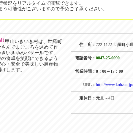
荷状況をリアルタイムで閲覧できます。
まう可能性がございますので予めご了承ください。
甲山いきいき村は、世羅町
住 所：
722-1122 世羅町小
なさんでまごころを込めて作
いきいきゆめバザールです。
様の食卓を笑顔にできるよう
電話番号：
0847-25-0090
安心・安全で美味しい農産物
届けします。
営業時間：
8：00～17：00
URL：
http://www.kohzan.jp
定休日：
元旦～4日