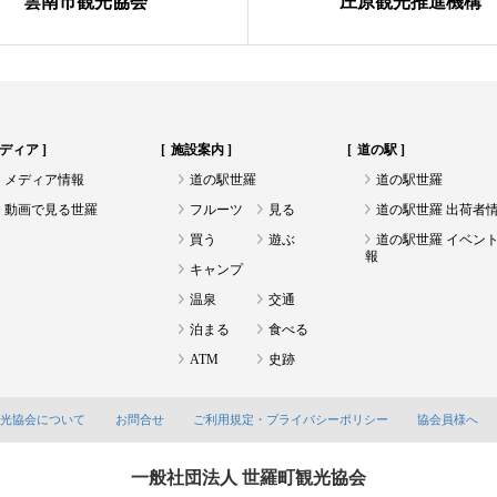
雲南市観光協会
庄原観光推進機構
ディア
施設案内
道の駅
メディア情報
道の駅世羅
道の駅世羅
動画で見る世羅
フルーツ
見る
道の駅世羅 出荷者
買う
遊ぶ
道の駅世羅 イベン
報
キャンプ
温泉
交通
泊まる
食べる
ATM
史跡
観光協会について
お問合せ
ご利用規定・プライバシーポリシー
協会員様へ
一般社団法人 世羅町観光協会