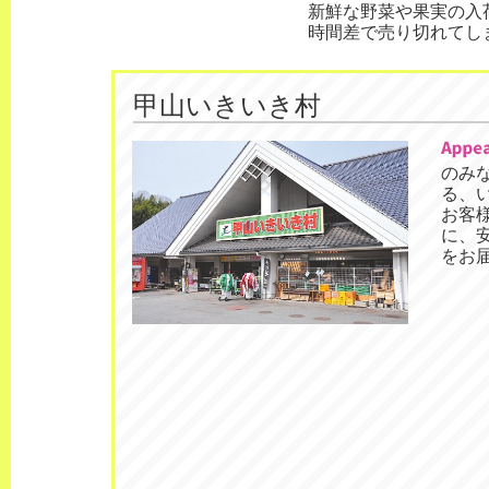
新鮮な野菜や果実の入
時間差で売り切れてし
甲山いきいき村
のみ
る、
お客
に、
をお