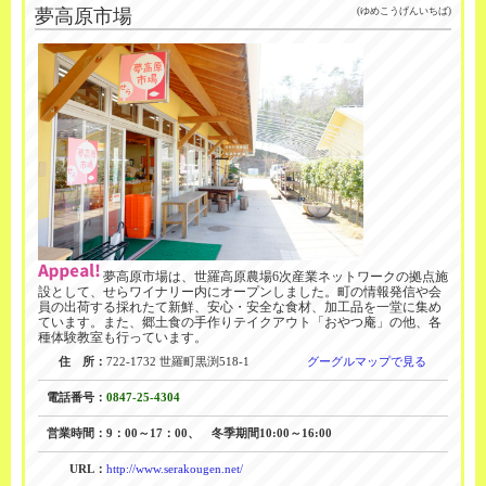
夢高原市場
(ゆめこうげんいちば)
夢高原市場は、世羅高原農場6次産業ネットワークの拠点施
設として、せらワイナリー内にオープンしました。町の情報発信や会
員の出荷する採れたて新鮮、安心・安全な食材、加工品を一堂に集め
ています。また、郷土食の手作りテイクアウト「おやつ庵」の他、各
種体験教室も行っています。
住 所：
722-1732 世羅町黒渕518-1
グーグルマップで見る
電話番号：
0847-25-4304
営業時間：
9：00～17：00、 冬季期間10:00～16:00
URL：
http://www.serakougen.net/