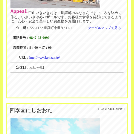
甲山いきいき村は、世羅町のみなさんでまごころを込めて
作る、いきいきゆめバザールです。お客様の食卓を笑顔にできるよう
に、安心・安全で美味しい農産物をお届けします。
住 所：
722-1122 世羅町小世良341-1
グーグルマップで見る
電話番号：
0847-25-0090
営業時間：
8：00～17：00
URL：
http://www.kohzan.jp/
定休日：
元旦～4日
四季園にしおおた
(しきえんにしおおた)