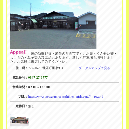
世羅の新鮮野菜・米等の産直市です。お餅・くんせい卵・
つけもの・みそ等の加工品もあります。新しく駐車場も増設しまし
た。お気軽に来店してみてください。
住 所：
722-1625 世羅町重永934
グーグルマップで見る
電話番号：
0847-27-0777
営業時間：
8：00～17：00
URL：
https://www.instagram.com/shikien_nishioota/?__pwa=1
定休日：
無し