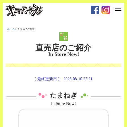
T
o
g
g
l
e
ホーム
>
直売店のご紹介
n
a
v
i
直売店のご紹介
g
a
In Store Now!
t
i
o
n
[ 最終更新日 ] 2026-08-10 22:21
たまねぎ
In Store Now!