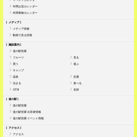
年間お花カレンダー
年間果物カレンダー
メディア
メディア情報
動画で見る世羅
施設案内
道の駅世羅
フルーツ
見る
買う
遊ぶ
キャンプ
温泉
交通
泊まる
食べる
ATM
史跡
道の駅
道の駅世羅
道の駅世羅 出荷者情報
道の駅世羅 イベント情報
アクセス
アクセス