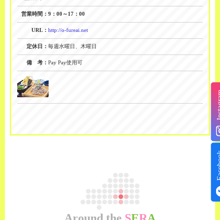
営業時間：
9：00～17：00
URL：
http://o-fureai.net
定休日：
毎週水曜日、木曜日
備 考：
Pay Pay使用可
Insta
Face
Around the
S
E
R
A