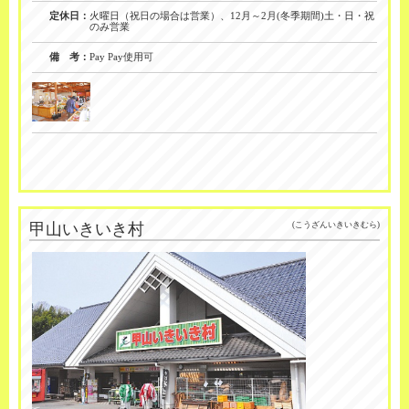
定休日：
火曜日（祝日の場合は営業）、12月～2月(冬季期間)土・日・祝
のみ営業
備 考：
Pay Pay使用可
甲山いきいき村
(こうざんいきいきむら)